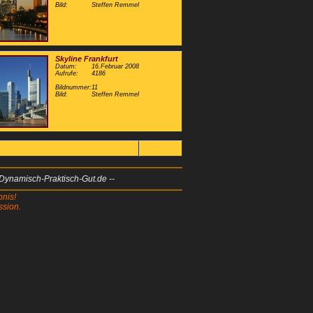
Bild:
Steffen Remmel
Skyline Frankfurt
Datum:
16.Februar 2008
Aufrufe:
4186
Bildnummer:
11
Bild:
Steffen Remmel
 Dynamisch-Praktisch-Gut.de --
bnis!
ssion.