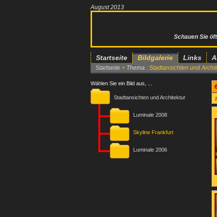
August 2013
Schauen Sie öft
Startseite
Bildgalerie
Links
A
Startseite
>
Thema
: Stadtansichten und Archi
Wählen Sie ein Bild aus, ...
Stadtansichten und Architektur
1
Luminale 2008
Skyline Frankfurt
Luminale 2006