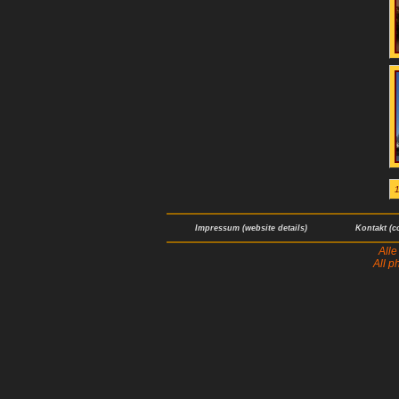
1
Impressum (website details)
Kontakt (c
Alle
All p