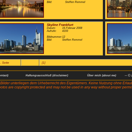
Bild:
Steffen Remmel
Skyline Frankfurt
Datum:
16.Februar 2008
Aufrufe:
4193
Bildnummer:
12
Bild:
Steffen Remmel
. Seite
[1]
-- ©
ontact)
Haftungsausschluß (disclaimer)
Über mich (about me)
 Bilder unterliegen dem Urheberrecht des Eigentümers. Keine Nutzung ohne Erlau
hotos are copyright protected and may not be used in any way without proper permi