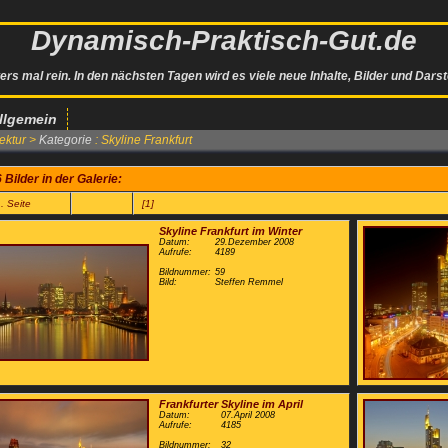
Dynamisch-Praktisch-Gut.de
ers mal rein. In den nächsten Tagen wird es viele neue Inhalte, Bilder und Dars
llgemein
tektur >
Kategorie
: Skyline Frankfurt
6 Bilder in der Galerie:
. Seite
[1]
Skyline Frankfurt im Winter
Datum:
29.Dezember 2008
Aufrufe:
4189
Bildnummer:
59
Bild:
Steffen Remmel
Frankfurter Skyline im April
Datum:
07.April 2008
Aufrufe:
4185
Bildnummer:
32