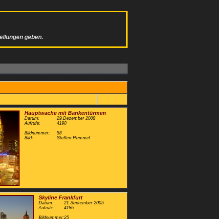
tellungen geben.
Hauptwache mit Bankentürmen
Datum:
29.Dezember 2008
Aufrufe:
4190
Bildnummer:
58
Bild:
Steffen Remmel
Skyline Frankfurt
Datum:
21.September 2005
Aufrufe:
4186
Bildnummer:
25